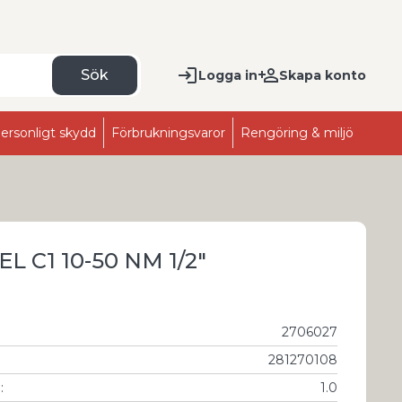
Sök
Logga in
Skapa konto
ersonligt skydd
Förbrukningsvaror
Rengöring & miljö
C1 10-50 NM 1/2"
2706027
281270108
g
:
1.0