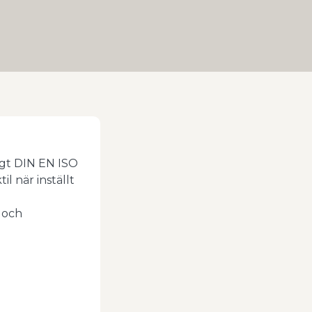
igt DIN EN ISO
l när inställt
 och