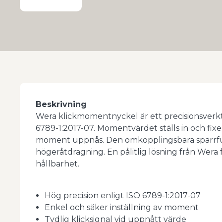
Beskrivning
Wera klickmomentnyckel är ett precisionsver
6789-1:2017-07. Momentvärdet ställs in och fixer
moment uppnås. Den omkopplingsbara spärrfun
högeråtdragning. En pålitlig lösning från Wer
hållbarhet.
Hög precision enligt ISO 6789-1:2017-07
Enkel och säker inställning av moment
Tydlig klicksignal vid uppnått värde