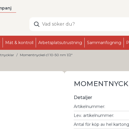
mpanj
r
Mät & kontroll
Arbetsplatsutrustning
Sammanfogning
P
nycklar
Momentnyckel c1 10-50 nm 1/2"
MOMENTNYCKEL 
Detaljer
Artikelnummer
:
Lev. artikelnummer
:
Antal för köp av hel karton