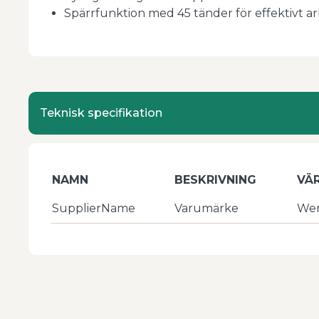
Spärrfunktion med 45 tänder för effektivt a
Teknisk specifikation
NAMN
BESKRIVNING
VÄ
SupplierName
Varumärke
We