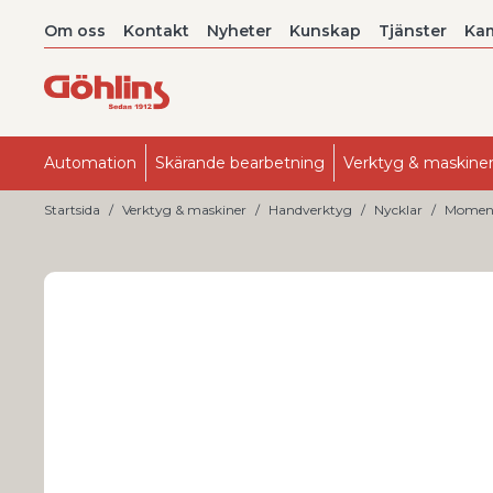
Om oss
Kontakt
Nyheter
Kunskap
Tjänster
Ka
Automation
Skärande bearbetning
Verktyg & maskine
Startsida
Verktyg & maskiner
Handverktyg
Nycklar
Moment