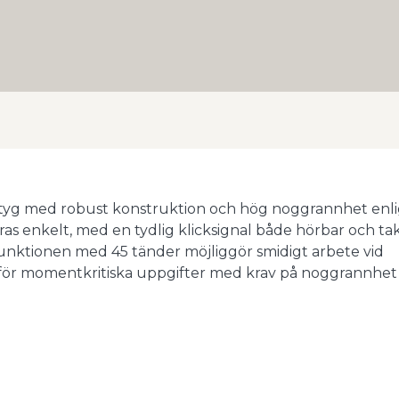
ktyg med robust konstruktion och hög noggrannhet enl
as enkelt, med en tydlig klicksignal både hörbar och takti
ktionen med 45 tänder möjliggör smidigt arbete vid
a för momentkritiska uppgifter med krav på noggrannhet