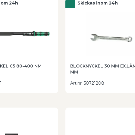
inom 24h
Skickas inom 24h
EL C5 80-400 NM
BLOCKNYCKEL 30 MM EX.LÅ
MM
1
Art.nr
:
50721208