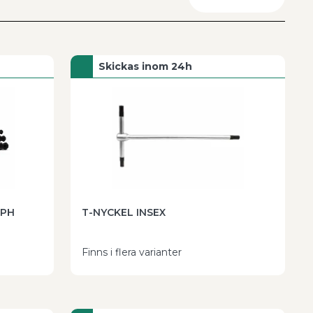
Återställ
Skickas inom 24h
A - Ö
Ö - A
 PH
T-NYCKEL INSEX
Finns i flera varianter