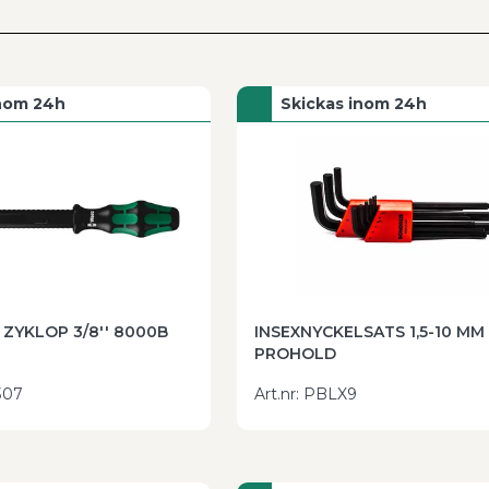
och komponenter, samtidigt som du säkerställer
ll löpande underhåll.
essionell användning och hjälper dig gärna att
inom 24h
Skickas inom 24h
t.
Kontakta oss
för rådgivning eller beställ direkt
ZYKLOP 3/8'' 8000B
INSEXNYCKELSATS 1,5-10 MM
PROHOLD
307
Art.nr
:
PBLX9