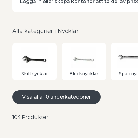
Logga in eller skapa konto för att ta del av pris
hållfasthet och lång livslängd. Sortimentet komplet
Bahco och Teng Tools med ergonomiska tvåkompone
samt specialnycklar som torxnycklar, momentnyckl
uppgifter i verkstad, service och montage.
Alla kategorier i Nycklar
Exempel på produkter inom nyck
Blocknycklar i kromvanadinstål för kraftfull åtd
Insexnycklar och insexnyckelsatser för maskin
Skiftnycklar med ergonomiska tvåkomponentsha
Skiftnycklar
Blocknycklar
Spärrnyc
Torxnycklar för moderna fästelement i maskiner
Momentnycklar för kontrollerad åtdragning enlig
Haknycklar och självinställande U-nycklar för lå
Visa alla 10 underkategorier
Lednycklar, u-ringspärrnycklar samt ledhandta
104
Produkter
Fördelar med rätt nycklar
Med rätt kombination av nycklar arbetar du snabb