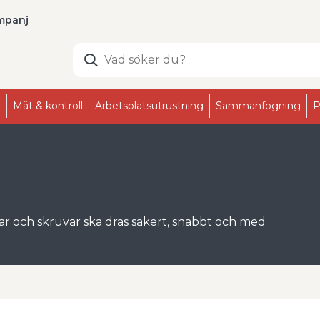
mpanj
r
Mät & kontroll
Arbetsplatsutrustning
Sammanfogning
P
 och skruvar ska dras säkert, snabbt och med
 för allt från finmekanik till tung industri, där
 felaktig åtdragning och onödigt slitage på både
lverkade i slitstarkt kromvanadinstål för hög