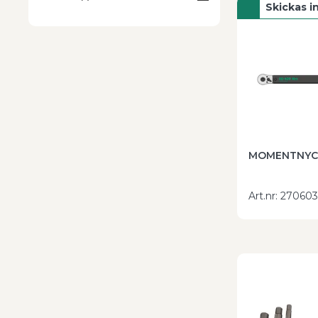
Skickas 
MOMENTNYCK
Art.nr
:
270603