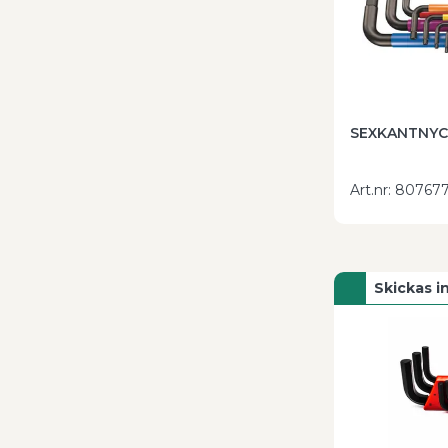
SEXKANTNYCK
Art.nr
:
80767
Skickas 