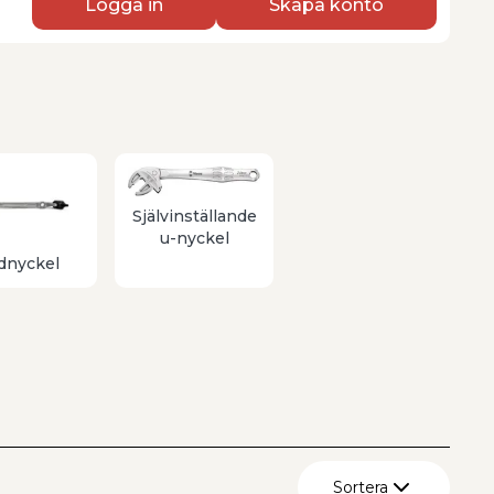
Logga in
Skapa konto
Självinställande
u-nyckel
dnyckel
Sortera