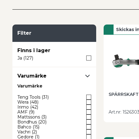
Du minskar risken för skador på muttrar, skruvar 
korrekta moment i allt från montage och service ti
Göhlins har ett brett sortiment av nycklar för prof
Skickas 
välja rätt typ, dimension och sats för din verksamhe
Filter
i webbshoppen.
Finns i lager
Ja
(
127
)
Varumärke
Varumärke
SPÄRRSKAFT 
Teng Tools
(
31
)
Wera
(
48
)
Irimo
(
42
)
AMF
(
9
)
Art.nr
:
152630
Mattssons
(
3
)
Bondhus
(
20
)
Bahco
(
15
)
Vachri
(
2
)
Gedore
(
1
)