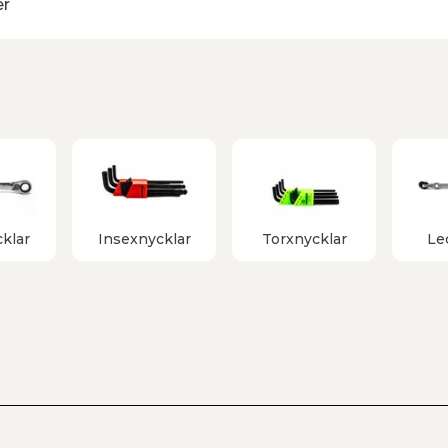
er
teras med klassiska skiftnycklar från bland annat
ntshandtag och nyckelvidd från 17 till 60 mm,
ar, haknycklar och lednycklar för mer krävande
lar
ragning och lossning
skruv och maskinkomponenter
ndtag och nyckelvidd 17 till 60 mm
klar
Insexnycklar
Torxnycklar
Le
 och fordon
t specifikation
smuttrar och specialmuttrar
g och spärrnycklar för trånga utrymmen
are, mer ergonomiskt och med högre precision.