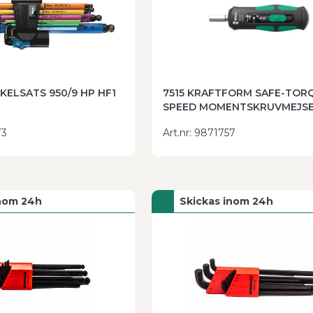
ELSATS 950/9 HP HF1
7515 KRAFTFORM SAFE-TOR
SPEED MOMENTSKRUVMEJSEL
NM
73
Art.nr
:
9871757
inom 24h
Skickas inom 24h