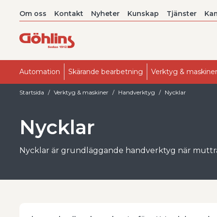
Om oss
Kontakt
Nyheter
Kunskap
Tjänster
Ka
Automation
Skärande bearbetning
Verktyg & maskine
Startsida
Verktyg & maskiner
Handverktyg
Nycklar
Nycklar
Nycklar är grundläggande handverktyg när muttrar
rätt passform. I kategorin nycklar hittar du lösningar
rätt verktyg minskar risken för runddragna skallar,
fästelement och händer.
Hos Göhlins finns blocknycklar och insexnycklar til