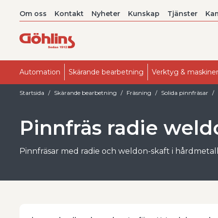
Om oss
Kontakt
Nyheter
Kunskap
Tjänster
Ka
Automation
Skärande bearbetning
Verktyg & maskine
Startsida
Skärande bearbetning
Fräsning
Solida pinnfräsar
Pinnfräs radie wel
Pinnfräsar med radie och weldon-skaft i hårdmetall ä
skärande bearbetning. De är utvecklade för att ge ö
längre verktygslivslängd jämfört med fräsar med s
Dessa solida HM-pinnfräsar är särskilt lämpade för 
verkstad. Weldon-skaftet ger säker infästning och 