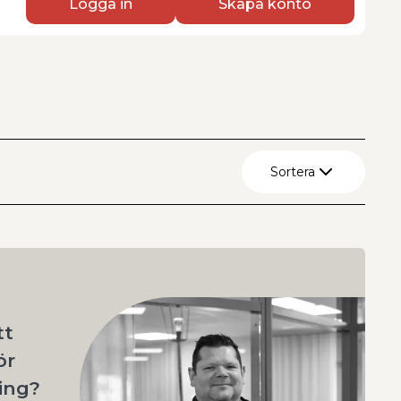
Logga in
Skapa konto
Sortera
Återställ
A - Ö
Ö - A
tt
ör
ing?