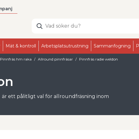
mpanj
r
Mät & kontroll
Arbetsplatsutrustning
Sammanfogning
P
Pinnfräs hm raka
Allround pinnfräsar
Pinnfräs radie weldon
don
r ett pålitligt val för allroundfräsning inom
kad styrka i skäreggen, bättre ytfinish och
karp hörnradie.
stabil bearbetning i både produktion och
minimerar risken för glidning, medan hörnradien