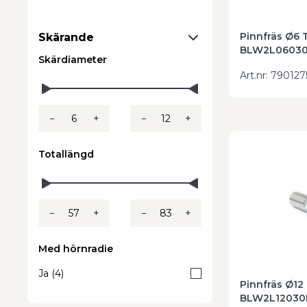
verktyg.
Kontakta oss
för rådgivning eller beställ
Pinnfräs Ø6 T
Skärande
BLW2L06030
Skärdiameter
Art.nr
:
790127
−
+
−
+
Totallängd
−
+
−
+
Med hörnradie
Ja
(
4
)
Pinnfräs Ø12 
BLW2L12030B