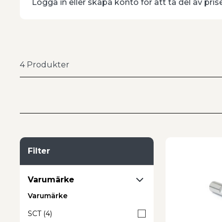
Logga in eller skapa konto för att ta del av pris
reducerar kantnötning och vibrationer vid krävande
Exempel på användning och ege
Pinnfräs radie weldon används vid många typer av f
avgörande.
4
Produkter
Solida pinnfräsar i hårdmetall med hörnradie
Weldon-skaft för stabil och säker fastspänning
Lämpliga för stål, rostfritt stål och gjutjärn
Fungerar i superlegeringar och härdat stål upp t
Minskad risk för flisning och brott i skäreggen
Passar spårfräsning, konturfräsning och sidofräs
Filter
Bra val för både grov- och finbearbetning
Varumärke
Pinnfräsar med radie och weldon används när man 
Varumärke
ytkvalitet och lång livslängd, särskilt vid krävande
SCT
(
4
)
Göhlins erbjuder ett brett sortiment av allround pin