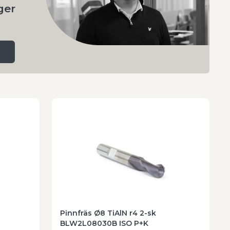
ger
Pinnfräs Ø8 TiAlN r4 2-sk
BLW2L08030B ISO P+K