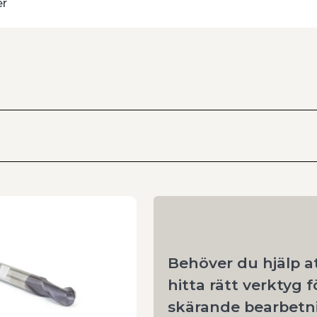
er
 fräsoperationer.
nskaper
räsning där hållbarhet och jämnt resultat är
ill 60 HRC
ning
Behöver du hjälp a
vill kombinera hög driftsäkerhet med god
 material och kontinuerlig bearbetning.
hitta rätt verktyg f
skärande bearbetn
nfräsar i hårdmetall och hjälper dig att välja rätt