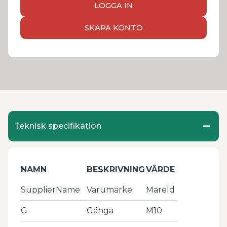
LOGGA IN
SKAPA KONTO
Teknisk specifikation
NAMN
BESKRIVNING
VÄRDE
SupplierName
Varumärke
Mareld
G
Gänga
M10