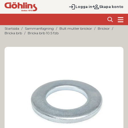
Logga in
Skapa konto
Startsida
Sammanfogning
Bult mutter brickor
Brickor
Bricka brb
Bricka brb 10.5 fzb