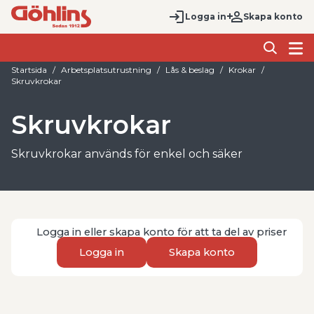
Logga in
Skapa konto
Startsida
Arbetsplatsutrustning
Lås & beslag
Krokar
Skruvkrokar
Skruvkrokar
Skruvkrokar används för enkel och säker
upphängning av lättare föremål i verkstad, industri,
förråd och andra arbetsmiljöer. De är ett praktiskt
val när du behöver en smidig krok som skruvas
direkt i trä eller annat lämpligt material för att
Logga in eller skapa konto för att ta del av priser
skapa ordning och tillgänglig förvaring.
Logga in
Skapa konto
Med rätt skruvkrok blir det lättare att hänga upp
verktyg, redskap, kablar och andra detaljer på ett
överskådligt sätt. För många användare är det