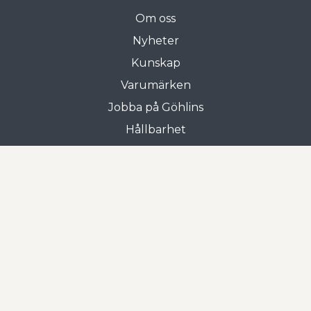
Om oss
Nyheter
Kunskap
Varumärken
Jobba på Göhlins
Hållbarhet
Allmänna villkor
Butiken i Gnosjö
Frejgatan 3
335 31 Gnosjö
0370-33 15 00
Öppettider
Mån-tors: 07.00 - 17.00