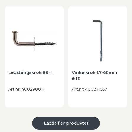
Ledstångskrok 86 ni
Vinkelkrok L7-60mm
elfz
Art.nr
:
400290011
Art.nr
:
400271557
Ladda fler produkter