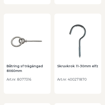
Båtring sf trägängad
Skruvkrok 11-30mm elfz
8X60mm
Art.nr
:
8077316
Art.nr
:
400271870