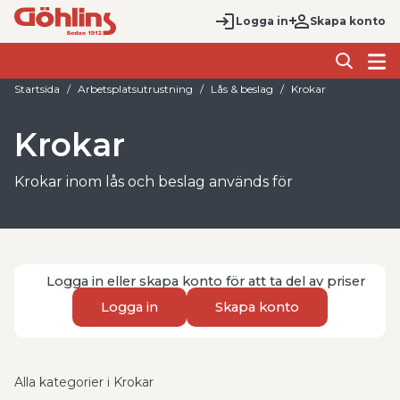
Logga in
Skapa konto
Startsida
Arbetsplatsutrustning
Lås & beslag
Krokar
Krokar
Krokar inom lås och beslag används för
upphängning, förvaring och smart organisering i
hem, verkstad, förråd och offentlig miljö. Med rätt
krok får du en enkel och hållbar lösning för att
hänga upp kläder, verktyg, redskap eller andra
Logga in eller skapa konto för att ta del av priser
föremål på ett säkert och lättillgängligt sätt.
Logga in
Skapa konto
Hos Göhlins finns flera typer av krokar för olika
behov, bland annat klädkrokar, skruvkrokar,
båtringar och övriga krokar. Sortimentet omfattar
Alla kategorier i Krokar
exempelvis S krokar för upphängning av föremål,