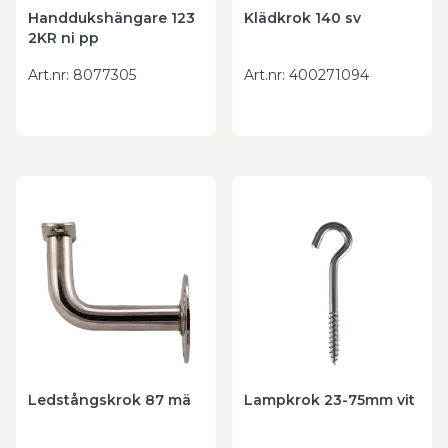
Handdukshängare 123
Klädkrok 140 sv
2KR ni pp
Art.nr
:
8077305
Art.nr
:
400271094
Ledstångskrok 87 mä
Lampkrok 23-75mm vit