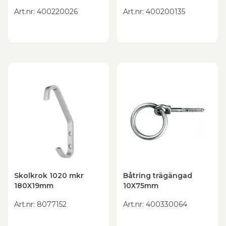
Art.nr
:
400220026
Art.nr
:
400200135
Skolkrok 1020 mkr
Båtring trägängad
180X19mm
10X75mm
Art.nr
:
8077152
Art.nr
:
400330064