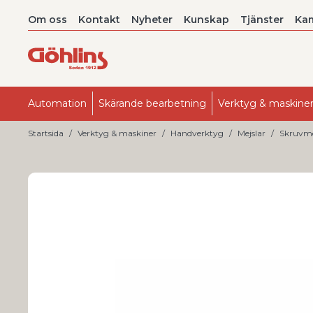
Om oss
Kontakt
Nyheter
Kunskap
Tjänster
Ka
Automation
Skärande bearbetning
Verktyg & maskine
Startsida
Verktyg & maskiner
Handverktyg
Mejslar
Skruvmej