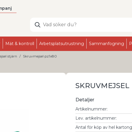
mpanj
r
Mät & kontroll
Arbetsplatsutrustning
Sammanfogning
P
sel stjärn
Skruvmejsel pz1x80
SKRUVMEJSEL 
Detaljer
Artikelnummer
:
Lev. artikelnummer
:
Antal för köp av hel karton