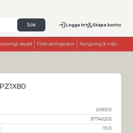
Sök
Logga in
Skapa konto
ersonligt skydd
Förbrukningsvaror
Rengöring & miljö
PZ1X80
009310
97740203
g
:
10.0