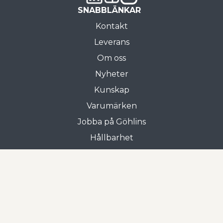
SNABBLÄNKAR
Kontakt
Leverans
Om oss
Nyheter
Kunskap
Varumärken
Jobba på Göhlins
Hållbarhet
Allmänna villkor
Butiken i Gnosjö
Frejgatan 3
335 31 Gnosjö
0370-33 15 00