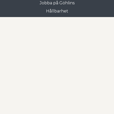
Jobba på Göhlins
Hållbarhet
Allmänna villkor
Butiken i Gnosjö
Frejgatan 3
335 31 Gnosjö
0370-33 15 00
Öppettider
Mån-tors: 07.00 - 17.00
Fre: 07.00 - 16.00
Öppettider semester v.28-31
Mån-tors: 08.00 - 15.00 (Lunchstängt 12.00-13.00)
Fre: 08.00 - 13.00