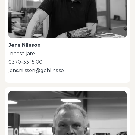
Jens Nilsson
Innesäljare
0370-33 15 00
jens.nilsson@gohlins.se