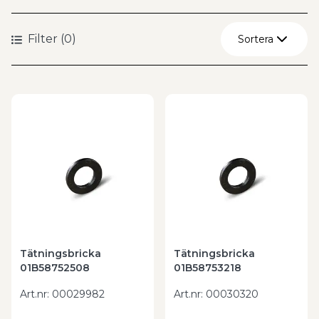
Filter
(
0
)
Sortera
Återställ
A - Ö
Ö - A
Tätningsbricka
Tätningsbricka
01B58752508
01B58753218
Art.nr
:
00029982
Art.nr
:
00030320