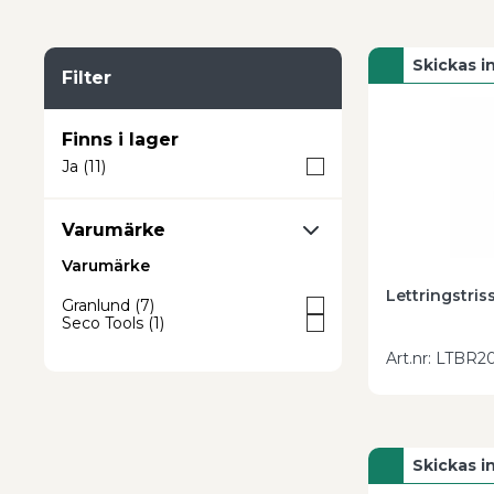
rätt lösning för din svarv och dina material.
Kontakt
lettringsverktyg direkt i webbshoppen.
Skickas 
Filter
Finns i lager
Ja
(
11
)
Varumärke
Varumärke
Lettringstris
Granlund
(
7
)
Seco Tools
(
1
)
Art.nr
:
LTBR20
Skickas 