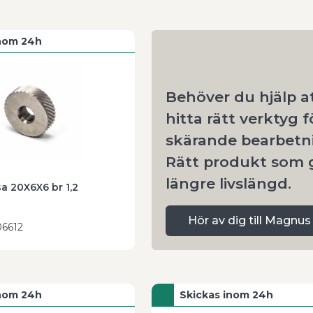
a oss
för rådgivning eller beställ dina
inom 24h
Behöver du hjälp a
hitta rätt verktyg f
skärande bearbetn
Rätt produkt som 
längre livslängd.
sa 20X6X6 br 1,2
Hör av dig till Magnus
6612
inom 24h
Skickas inom 24h