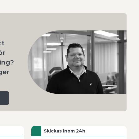
Återställ
A - Ö
Ö - A
tt
ör
ing?
ger
Skickas inom 24h