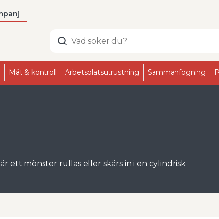
mpanj
r
Mät & kontroll
Arbetsplatsutrustning
Sammanfogning
P
ett mönster rullas eller skärs in i en cylindrisk
ll yta. Med rätt lettringsverktyg får du jämna,
industriell användning.
 där lettringstrissan skär spånor i stället för att