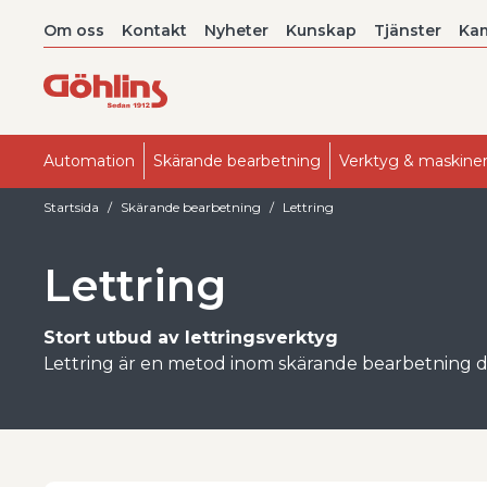
Om oss
Kontakt
Nyheter
Kunskap
Tjänster
Ka
Automation
Skärande bearbetning
Verktyg & maskine
Startsida
Skärande bearbetning
Lettring
Lettring
Stort utbud av lettringsverktyg
Lettring är en metod inom skärande bearbetning där 
yta för att skapa bättre grepp och en mer funktione
repeterbara mönster som håller mått och tål hård 
I Göhlins sortiment ligger fokus på skärande lettring,