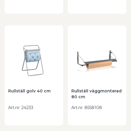
pappersrullar i arbetsmiljön. För dig som söker
bättre ordning, enklare åtkomst och smidigare
användning är rätt hållare en viktig del av en
effektiv och hygienisk arbetsplats.
Göhlins har ett brett sortiment inom området och
hjälper dig att välja rätt hållare.
Kontakta oss
för
rådgivning eller beställ direkt i webbshoppen.
Rullställ golv 40 cm
Rullställ väggmonterad
80 cm
Art.nr
:
24233
Art.nr
:
8558108