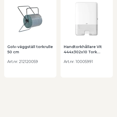
Golv-väggställ torkrulle
Handtorkhållare Vit
50 cm
444x302x10 Tork
Dispenser H2 plast
Art.nr
:
212120059
Art.nr
:
10005991