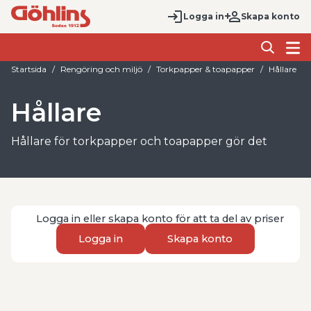
Logga in
Skapa konto
Startsida
Rengöring och miljö
Torkpapper & toapapper
Hållare
Hållare
Hållare för torkpapper och toapapper gör det
enklare att skapa en hygienisk, smidig och mer
organiserad arbetsplats. De används för att hålla
rullar på plats, förenkla avrivning och ge snabb
åtkomst till papper i verkstad, industri, lager, kök
Logga in eller skapa konto för att ta del av priser
och personalutrymmen.
Logga in
Skapa konto
När använder man hållare för torkpapper och
toapapper? De passar när du vill förbättra ordning,
minska onödigt slöseri och få en mer praktisk
lösning för daglig avtorkning och hygien. Rätt