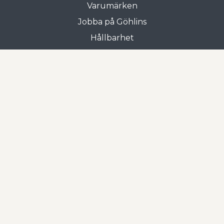
Varumärken
Jobba på Göhlins
Hållbarhet
Allmänna villkor
Butiken i Gnosjö
Frejgatan 3
335 31 Gnosjö
0370-33 15 00
Öppettider
Mån-tors: 07.00 - 17.00
Fre: 07.00 - 16.00
Öppettider semester v.28-31
Mån-tors: 08.00 - 15.00 (Lunchstängt 12.00-13.00)