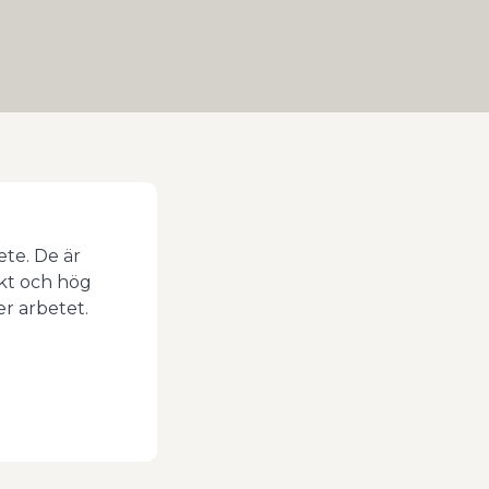
ete. De är
sikt och hög
r arbetet.