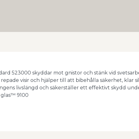
dard 523000 skyddar mot gnistor och stänk vid svetsarb
epade visir och hjälper till att bibehålla säkerhet, klar 
ens livslängd och säkerställer ett effektivt skydd unde
edglas™ 9100