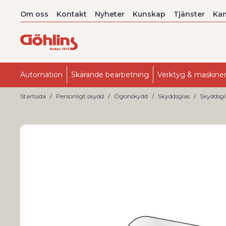
Om oss
Kontakt
Nyheter
Kunskap
Tjänster
Ka
Automation
Skärande bearbetning
Verktyg & maskine
Startsida
Personligt skydd
Ögonskydd
Skyddsglas
Skyddsgla