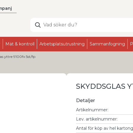
mpanj
r
Mät & kontroll
Arbetsplatsutrustning
Sammanfogning
P
s yttre 9100fx 5st/fp
SKYDDSGLAS YT
Detaljer
Artikelnummer
:
Lev. artikelnummer
:
Antal för köp av hel karton