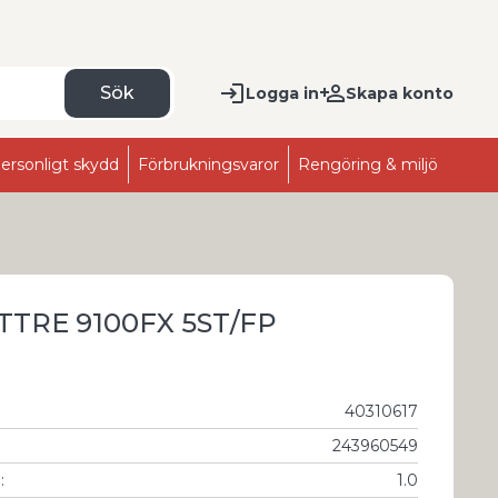
Sök
Logga in
Skapa konto
ersonligt skydd
Förbrukningsvaror
Rengöring & miljö
TRE 9100FX 5ST/FP
40310617
243960549
g
:
1.0