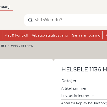
mpanj
r
Mät & kontroll
Arbetsplatsutrustning
Sammanfogning
P
 1136
Helsele 1136 hivis l
HELSELE 1136 H
Detaljer
Artikelnummer
:
Lev. artikelnummer
:
Antal för köp av hel karton