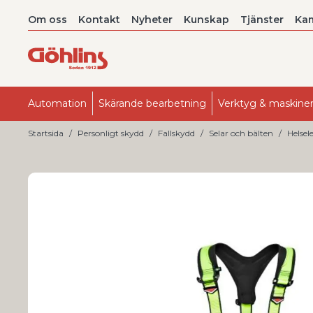
Om oss
Kontakt
Nyheter
Kunskap
Tjänster
Ka
Automation
Skärande bearbetning
Verktyg & maskine
Startsida
Personligt skydd
Fallskydd
Selar och bälten
Helsele