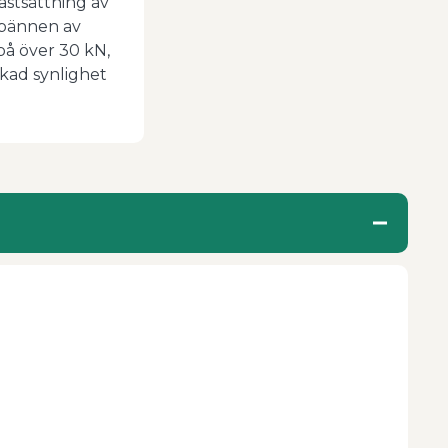
astsättning av
spännen av
på över 30 kN,
ökad synlighet