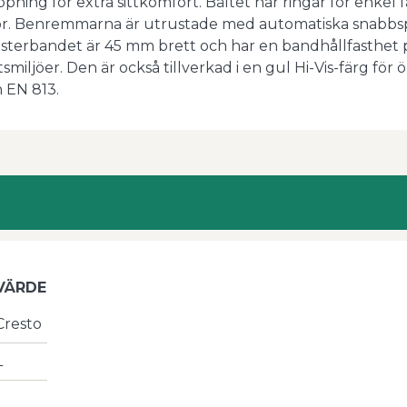
ning för extra sittkomfort. Bältet har ringar för enkel f
skor. Benremmarna är utrustade med automatiska snabb
lyesterbandet är 45 mm brett och har en bandhållfasthet 
smiljöer. Den är också tillverkad i en gul Hi-Vis-färg för 
 EN 813.
VÄRDE
Cresto
L