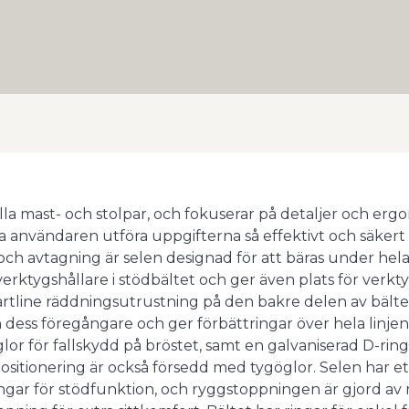
ella mast- och stolpar, och fokuserar på detaljer och er
ta användaren utföra uppgifterna så effektivt och säkert
och avtagning är selen designad för att bäras under he
rktygshållare i stödbältet och ger även plats för verkty
rtline räddningsutrustning på den bakre delen av bälte
dess föregångare och ger förbättringar över hela linjen
or för fallskydd på bröstet, samt en galvaniserad D-ring
ositionering är också försedd med tygöglor. Selen har et
gar för stödfunktion, och ryggstoppningen är gjord av 