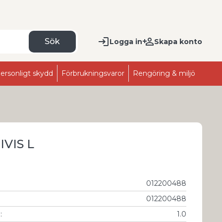
Sök
Logga in
Skapa konto
ersonligt skydd
Förbrukningsvaror
Rengöring & miljö
IVIS L
012200488
012200488
g
:
1.0