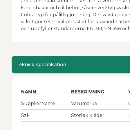
andas för ökad komfort. Det finns även benstopp
karbinhakar och tillbehör, såsom verktygsvä
Cobra-typ för pålitlig justering. Det vävda po
vilket gör selen väl utrustad för krävande arbet
och uppfyller standarderna EN 361, EN 358 och
Teknisk specifikation
NAMN
BESKRIVNING
SupplierName
Varumärke
Szk
Storlek kläder