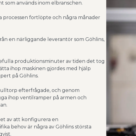
nt som används inom elbranschen.
la processen fortlöpte och några månader
 från en närliggande leverantör som Göhlins,
fulla produktionsminuter av tiden det tog
sätta ihop maskinen gjordes med hjälp
pert på Göhlins.
Kulltorp efterfrågade, och genom
gga ihop ventilramper på armen och
an.
et av att konfigurera en
ika behov är några av Göhlins största
vist.