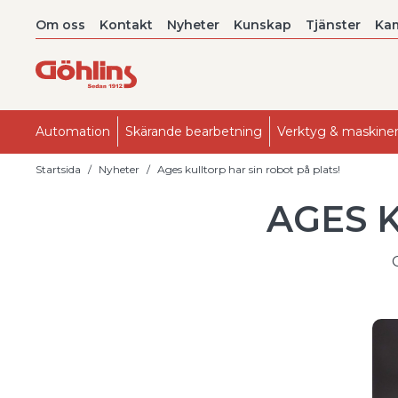
Om oss
Kontakt
Nyheter
Kunskap
Tjänster
Ka
Automation
Skärande bearbetning
Verktyg & maskine
Startsida
Nyheter
Ages kulltorp har sin robot på plats!
AGES Ku