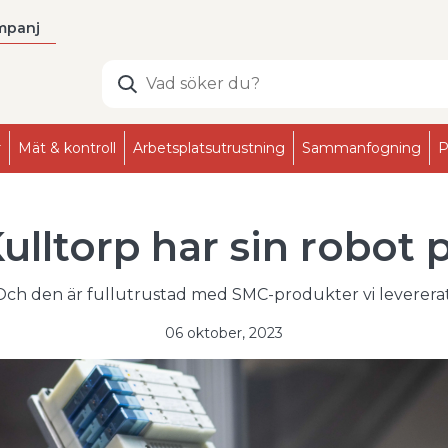
mpanj
r
Mät & kontroll
Arbetsplatsutrustning
Sammanfogning
P
lltorp har sin robot p
Och den är fullutrustad med SMC-produkter vi levererat
06 oktober, 2023