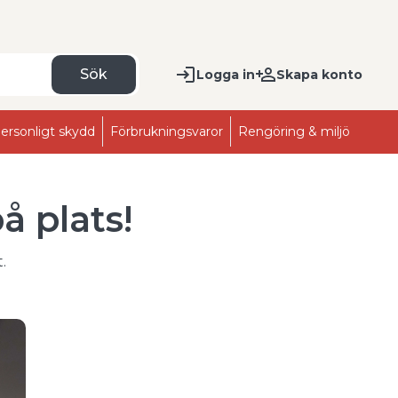
Sök
Logga in
Skapa konto
ersonligt skydd
Förbrukningsvaror
Rengöring & miljö
å plats!
.