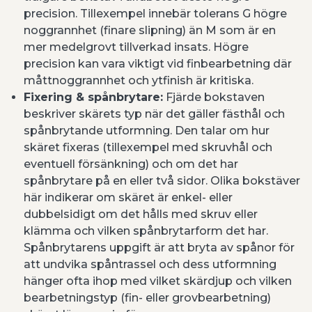
precision. Tillexempel innebär tolerans G högre
noggrannhet (finare slipning) än M som är en
mer medelgrovt tillverkad insats. Högre
precision kan vara viktigt vid finbearbetning där
måttnoggrannhet och ytfinish är kritiska.
Fixering & spånbrytare:
Fjärde bokstaven
beskriver skärets typ när det gäller fästhål och
spånbrytande utformning. Den talar om hur
skäret fixeras (tillexempel med skruvhål och
eventuell försänkning) och om det har
spånbrytare på en eller två sidor. Olika bokstäver
här indikerar om skäret är enkel- eller
dubbelsidigt om det hålls med skruv eller
klämma och vilken spånbrytarform det har.
Spånbrytarens uppgift är att bryta av spånor för
att undvika spåntrassel och dess utformning
hänger ofta ihop med vilket skärdjup och vilken
bearbetningstyp (fin- eller grovbearbetning)