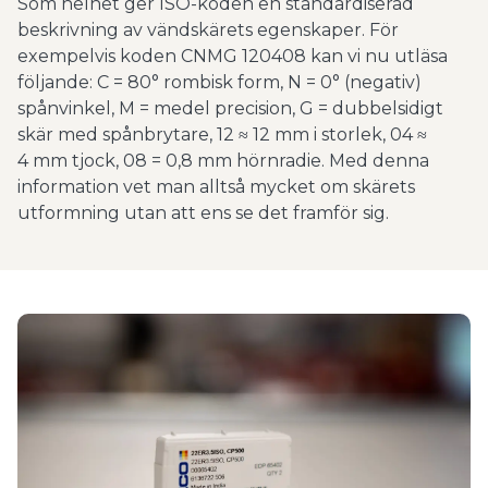
Som helhet ger ISO-koden en standardiserad
beskrivning av vändskärets egenskaper. För
exempelvis koden CNMG 120408 kan vi nu utläsa
följande: C = 80° rombisk form, N = 0° (negativ)
spånvinkel, M = medel precision, G = dubbelsidigt
skär med spånbrytare, 12 ≈ 12 mm i storlek, 04 ≈
4 mm tjock, 08 = 0,8 mm hörnradie. Med denna
information vet man alltså mycket om skärets
utformning utan att ens se det framför sig.