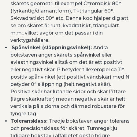
skärets geometri tillexempel C=rombisk 80°
(fyrkantig/diamantform), T=triangulär 60°,
S=kvadratiskt 90° etc. Denna kod hjälper dig att
se om skäret är runt, kvadratiskt, triangulärt
m.m., vilket avgör om det passar i din
verktygshållare.
Spånvinkel (släppningsvinkel):
Andra
bokstaven anger skärets spånvinkel eller
avlastningsvinkel alltså om det är ett positivt
eller negativt skär. P betyder tillexempel ca 11°
positiv spånvinkel (ett positivt vändskär) med N
betyder 0° släppning (helt negativt skär).
Positiva skär har lutande sidor och skär lättare
(lägre skärkrafter) medan negativa skär är helt
vertikala på sidorna och därmed robustare för
tyngre tag.
Toleransklass:
Tredje bokstaven anger tolerans
och precisionsklass för skäret. Tumregel: ju
tidigare bokstav i alfabetet desto högre