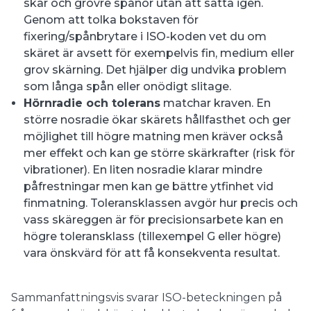
skär och grövre spånor utan att sätta igen.
Genom att tolka bokstaven för
fixering/spånbrytare i ISO-koden vet du om
skäret är avsett för exempelvis fin, medium eller
grov skärning. Det hjälper dig undvika problem
som långa spån eller onödigt slitage.
Hörnradie och tolerans
matchar kraven. En
större nosradie ökar skärets hållfasthet och ger
möjlighet till högre matning men kräver också
mer effekt och kan ge större skärkrafter (risk för
vibrationer). En liten nosradie klarar mindre
påfrestningar men kan ge bättre ytfinhet vid
finmatning. Toleransklassen avgör hur precis och
vass skäreggen är för precisionsarbete kan en
högre toleransklass (tillexempel G eller högre)
vara önskvärd för att få konsekventa resultat.
Sammanfattningsvis svarar ISO-beteckningen på