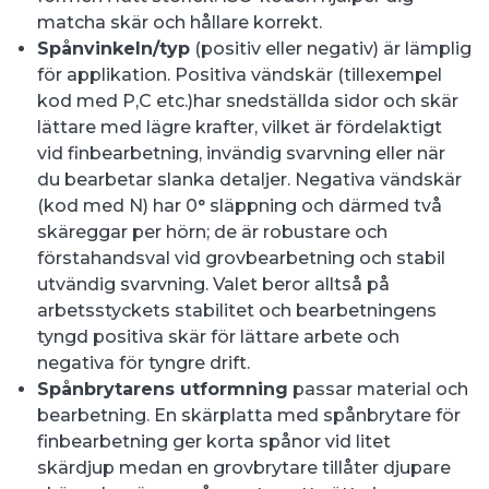
matcha skär och hållare korrekt.
Spånvinkeln/typ
(positiv eller negativ) är lämplig
för applikation. Positiva vändskär (tillexempel
kod med P,C etc.)har snedställda sidor och skär
lättare med lägre krafter, vilket är fördelaktigt
vid finbearbetning, invändig svarvning eller när
du bearbetar slanka detaljer. Negativa vändskär
(kod med N) har 0° släppning och därmed två
skäreggar per hörn; de är robustare och
förstahandsval vid grovbearbetning och stabil
utvändig svarvning. Valet beror alltså på
arbetsstyckets stabilitet och bearbetningens
tyngd positiva skär för lättare arbete och
negativa för tyngre drift.
Spånbrytarens utformning
passar material och
bearbetning. En skärplatta med spånbrytare för
finbearbetning ger korta spånor vid litet
skärdjup medan en grovbrytare tillåter djupare