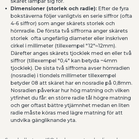
skäret lämpar sig för.
Dimensioner (storlek och radie):
Efter de fyra
bokstäverna följer vanligtvis en serie siffror (ofta
4-6 siffror) som anger skärets storlek och
hörnradie. De första två siffrorna anger skärets
storlek ofta ungefärlig diameter eller inskriven
cirkel i millimeter (tillexempel "12"≈12mm).
Därefter anges skärets tjocklek med en eller två
siffror (tillexempel "0,4" kan betyda ~4mm
tjocklek). De sista två siffrorna avser hörnradien
(nosradie) i tiondels millimeter tillexempel
betyder 08 att skäret har en nosradie på 0,8mm.
Nosradien påverkar hur hög matning och vilken
ytfinhet du får: en större radie tål högre matning
och ger oftast bättre ytjämnhet medan en liten
radie måste köras med lägre matning för att
undvika gängliknande yta.