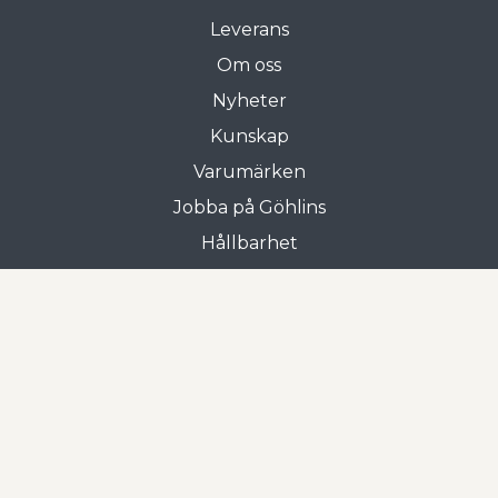
Leverans
Om oss
Nyheter
Kunskap
Varumärken
Jobba på Göhlins
Hållbarhet
Allmänna villkor
Butiken i Gnosjö
Frejgatan 3
335 31 Gnosjö
0370-33 15 00
Öppettider