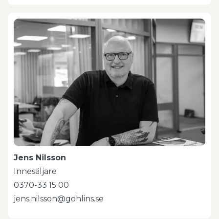
Jens Nilsson
Innesäljare
0370-33 15 00
jens.nilsson@gohlins.se