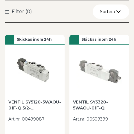
Filter
(
0
)
Sortera
Återställ
Skickas inom 24h
Skickas inom 24h
A - Ö
Ö - A
VENTIL SY5120-5WAOU-
VENTIL SY5320-
01F-Q 5/2-
5WAOU-01F-Q
VENTIL,MONOSTABIL,PORTAR
Art.nr
:
00499087
Art.nr
:
00509399
I