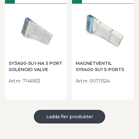
SY3A00-5U1-NA 5 PORT
MAGNETVENTIL
SOLENOID VALVE
SY5400-5U1 5-PORTS
Art.nr
:
7146933
Art.nr
:
00711524
Ladda fler produkter