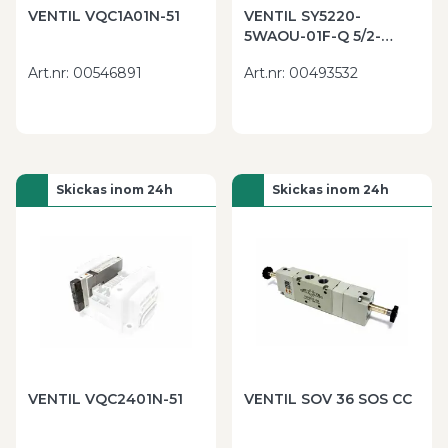
VENTIL VQC1A01N-51
VENTIL SY5220-
5WAOU-01F-Q 5/2-
VENTIL,BISTABIL,PORTAR
Art.nr
:
00546891
Art.nr
:
00493532
I H
Skickas inom 24h
Skickas inom 24h
VENTIL VQC2401N-51
VENTIL SOV 36 SOS CC