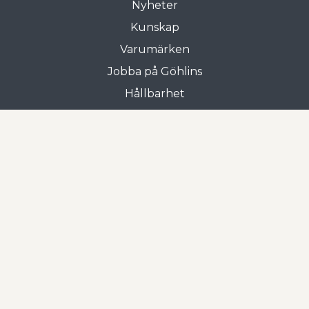
Nyheter
Kunskap
Varumärken
Jobba på Göhlins
Hållbarhet
Allmänna villkor
Butiken i Gnosjö
Frejgatan 3
335 31 Gnosjö
0370-33 15 00
Öppettider
Mån-tors: 07.00 - 17.00
Fre: 07.00 - 16.00