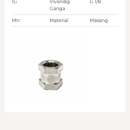
IG
Invändig
G 1/8
Gänga
Mtr
Material
Mässing