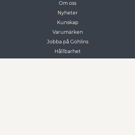
Om oss
Nyheter
Kunskap
Varumärken
Jobba på Göhlins
Hållbarhet
Allmänna villkor
Butiken i Gnosjö
Frejgatan 3
335 31 Gnosjö
0370-33 15 00
Öppettider
Mån-tors: 07.00 - 17.00
Fre: 07.00 - 16.00