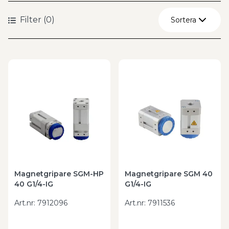
Filter
(
0
)
Sortera
Återställ
A - Ö
Ö - A
Magnetgripare SGM-HP
Magnetgripare SGM 40
40 G1/4-IG
G1/4-IG
Art.nr
:
7912096
Art.nr
:
7911536