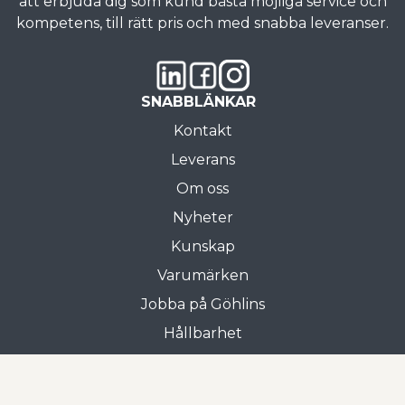
att erbjuda dig som kund bästa möjliga service och
kompetens, till rätt pris och med snabba leveranser.
SNABBLÄNKAR
Kontakt
Leverans
Om oss
Nyheter
Kunskap
Varumärken
Jobba på Göhlins
Hållbarhet
Allmänna villkor
Butiken i Gnosjö