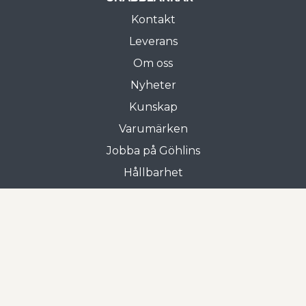
Kontakt
Leverans
Om oss
Nyheter
Kunskap
Varumärken
Jobba på Göhlins
Hållbarhet
Allmänna villkor
Butiken i Gnosjö
Frejgatan 3
335 31 Gnosjö
0370-33 15 00