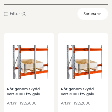
Filter
(
0
)
Sortera
Återställ
A - Ö
Ö - A
Rör genom.skydd
Rör genom.skydd
vert.3000 fzv galv
vert.2000 fzv galv
Art.nr
:
119553000
Art.nr
:
119552000