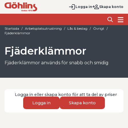
Logga in
Skapa konto
Startsida
Arbetsplatsutrustning
Lås & beslag
Övrigt
Fjäderklämmor
Fjäderklämmor
Fjäderklämmor används för snabb och smidig
fastsättning i montage där delar behöver hållas på
plats med enkel hantering. Det är en praktisk
lösning inom verkstad, industri och service när du
vill kunna fästa, lossa och justera utan krångliga
Logga in eller skapa konto för att ta del av priser
moment.
Logga in
Skapa konto
Rätt fjäderklämma gör arbetet mer effektivt och
passar i applikationer där funktion, snabb
montering och pålitlig hållkraft är viktiga. Den är