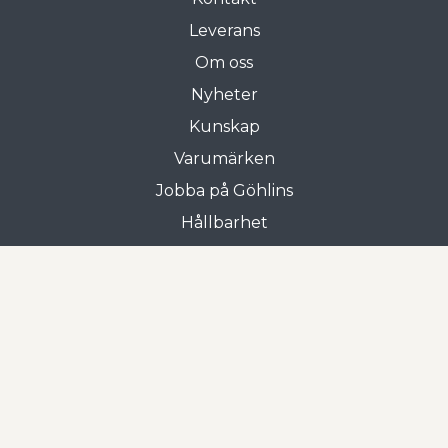
Leverans
Om oss
Nyheter
Kunskap
Varumärken
Jobba på Göhlins
Hållbarhet
Allmänna villkor
Butiken i Gnosjö
Frejgatan 3
335 31 Gnosjö
0370-33 15 00
Öppettider