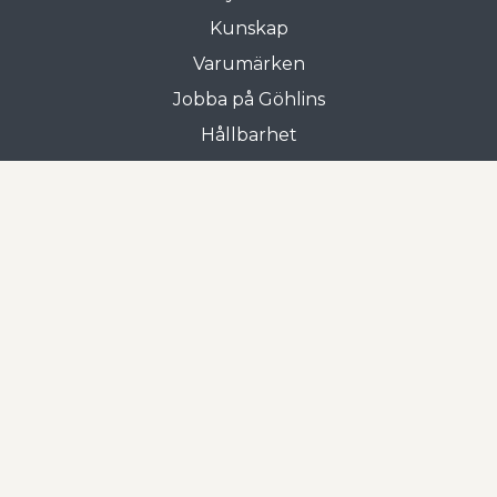
Kunskap
Varumärken
Jobba på Göhlins
Hållbarhet
Allmänna villkor
Butiken i Gnosjö
Frejgatan 3
335 31 Gnosjö
0370-33 15 00
Öppettider
Mån-tors: 07.00 - 17.00
Fre: 07.00 - 16.00